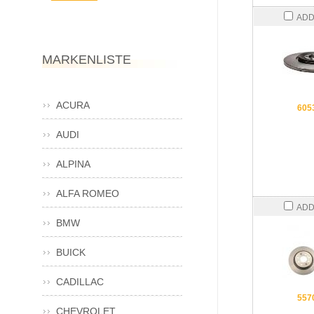
ADD
MARKENLISTE
ACURA
605
AUDI
ALPINA
ALFA ROMEO
ADD
BMW
BUICK
CADILLAC
557
CHEVROLET