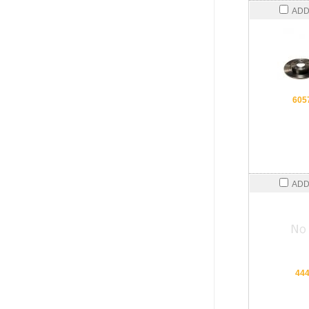
ADD
605
ADD
44